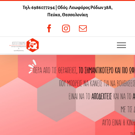
Μετάβαση
Τηλ: 6986077294 | Οδός: Λεωφόρος Ρόδων 38Α,
στο
Πεύκα, Θεσσαλονίκη
περιεχόμενο
Facebook
Instagram
Email