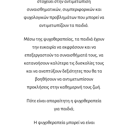
στοχεύει στην
αντιμετώπιση
συναισθηματικών, συμπεριφορικών και
ψυχολογικών προβλημάτων που
μπορεί να
αντιμετωπίζουν τα παιδιά.
Μέσω της ψυχοθεραπείας, τα παιδιά έχουν
την
ευκαιρία να εκφράσουν και να
επεξεργαστούν τα συναισθήματά τους, να
κατανοήσουν
καλύτερα τις δυσκολίες τους
και να αναπτύξουν δεξιότητες που θα τα
βοηθήσουν να
αντιμετωπίσουν
προκλήσεις στην καθημερινή τους ζωή.
Πότε είναι απαραίτητη η ψυχοθεραπεία
για παιδιά;
Η ψυχοθεραπεία μπορεί να είναι