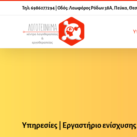
Μετάβαση
Τηλ: 6986077294 | Οδός: Λεωφόρος Ρόδων 38Α, Πεύκα, Θε
στο
περιεχόμενο
Υ
Υπηρεσίες | Εργαστήριο ενίσχυσης