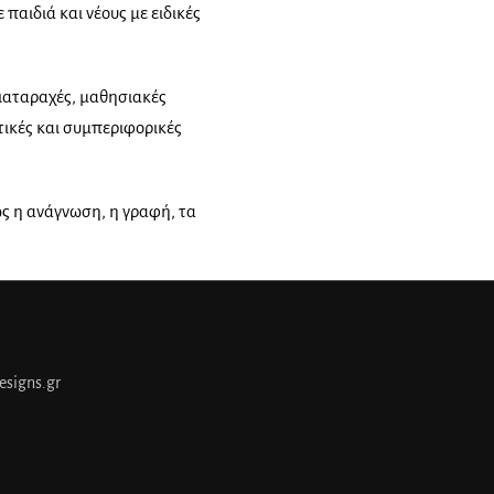
 παιδιά και νέους με ειδικές
ιαταραχές, μαθησια
κές
ικές και συμπεριφορικές
ς η ανάγνωση, η γραφή, τα
esigns.gr