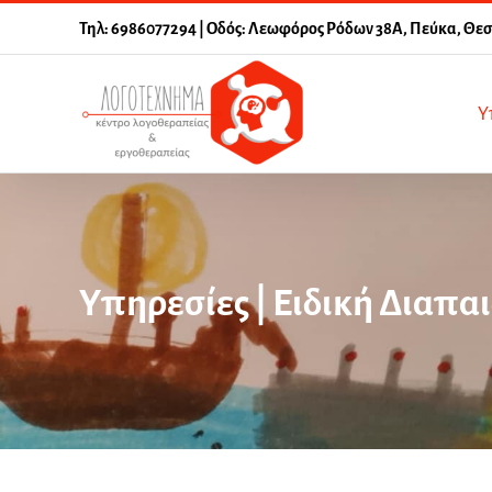
Μετάβαση
Τηλ: 6986077294 | Οδός: Λεωφόρος Ρόδων 38Α, Πεύκα, Θε
στο
περιεχόμενο
Υ
Υπηρεσίες | Ειδική Διαπ