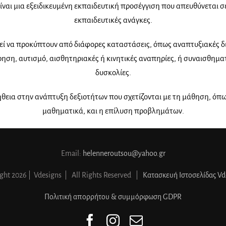
ίναι μια εξειδικευμένη εκπαιδευτική προσέγγιση που απευ
θύνεται σε
εκπαιδευτικές ανάγκες.
εί
να προκύπτουν από διάφορες καταστάσεις, όπως αναπτυξιακές δ
ρηση, αυτισμό, αισθητηριακές ή κινητικές αναπηρίες, ή
συναισθηματ
δυσκολίες.
οήθεια στην
ανάπτυξη δεξιοτήτων που σχετίζονται με τη μάθηση, όπω
μαθηματικά, και η επίλυση προβλημάτων.
Email:
helenneroutsou@yahoo.gr
ight
2026 | Vdesigns | All Rights Reserved |
Κατασκευή Ιστοσελίδας Vd
Πολιτική απορρήτου & συμμόρφωση GDPR
Facebook
Instagram
Email