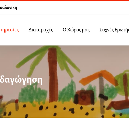
σσαλονίκη
πηρεσίες
Διαταραχές
Ο Χώρος μας
Συχνές Ερωτή
αιδαγώγηση